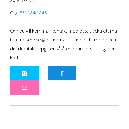
80645 Gävle
Org:
559184-1845
Om du vill komma i kontakt med oss, skicka ett mail
till
kundservice@femenina.se
med ditt ärende och
dina kontaktuppgifter så återkommer vi till dig inom
kort.