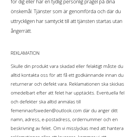
för dig eller har en tydlig personlig prägel på dina
önskemål. Tjänster som är genomförda och där du
uttryckligen har samtyckt till att tjänsten startas utan
ångerrätt.
REKLAMATION
Skulle din produkt vara skadad eller felaktigt måste du
alltid kontakta oss för att få ett godkännande innan du
returnerar och defekt vara. Reklamationen ska skickas
omedelbart efter att felet har upptäckts. Eventuella fel
och defekter ska alltid anmälas till
femeninaofsweden@outlook.com
där du anger ditt
namn, adress, e-postadress, ordernummer och en
beskrivning av felet. Om vi ​​misslyckas med att hantera
reklamationer eller att leverera kommer vi att