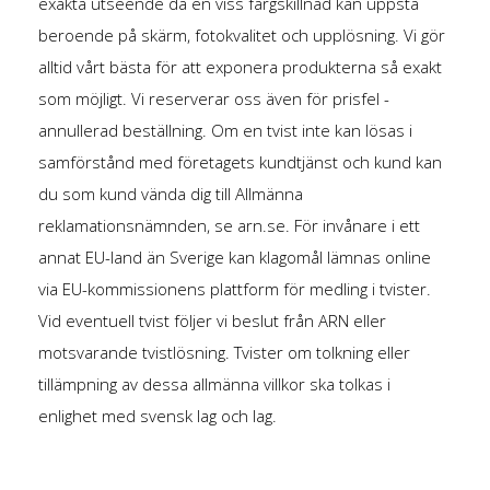
exakta utseende då en viss färgskillnad kan uppstå
beroende på skärm, fotokvalitet och upplösning. Vi gör
alltid vårt bästa för att exponera produkterna så exakt
som möjligt. Vi reserverar oss även för prisfel -
annullerad beställning. Om en tvist inte kan lösas i
samförstånd med företagets kundtjänst och kund kan
du som kund vända dig till Allmänna
reklamationsnämnden, se arn.se. För invånare i ett
annat EU-land än Sverige kan klagomål lämnas online
via EU-kommissionens plattform för medling i tvister.
Vid eventuell tvist följer vi beslut från ARN eller
motsvarande tvistlösning. Tvister om tolkning eller
tillämpning av dessa allmänna villkor ska tolkas i
enlighet med svensk lag och lag.