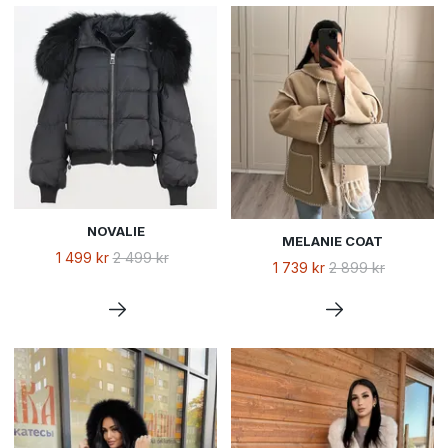
NOVALIE
MELANIE COAT
1 499 kr
2 499 kr
1 739 kr
2 899 kr