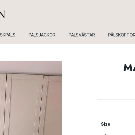
USKPÄLS
PÄLSJACKOR
PÄLSVÄSTAR
PÄLSKOFTO
M
Size