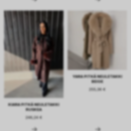
YARA PITKÄ NEULETAKKI
BEIGE
255,36 €
KIARA PITKÄ NEULETAKKI
RUSKEA
246,24 €