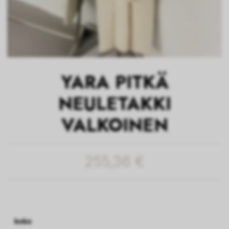
YARA PITKÄ
NEULETAKKI
VALKOINEN
255,36 €
koko