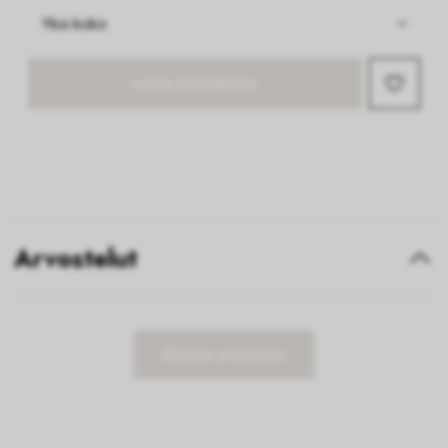
Lisää ostoskoriin
Arvostelut
Kirjoita arvostelu