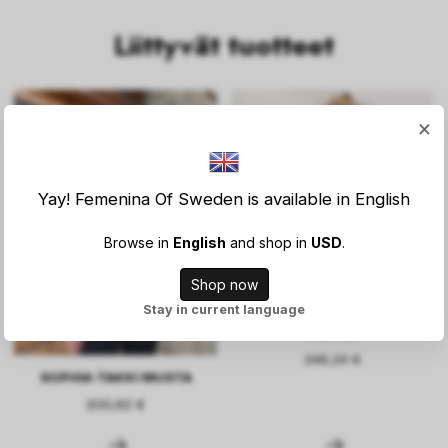
Liittyvät tuotteet
×
Yay! Femenina Of Sweden is available in English
Browse in
English
and shop in
USD
.
Shop now
Stay in current language
KIARA PITKÄ NEULETAKKI
BEIGE
246,24 €
SOPHIA-TAKKI MUSTA
200,62 €