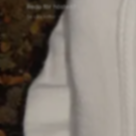
Redo för hösten?
Se våra koftor