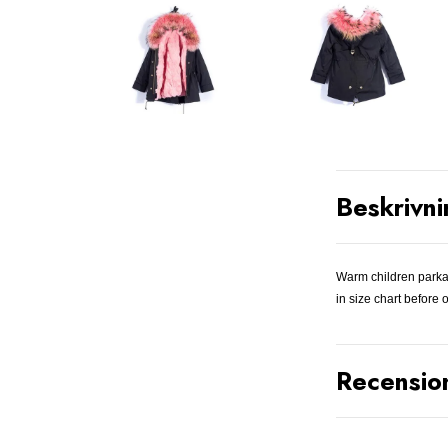
Beskrivni
Warm children parka 
in size chart before 
Recensio