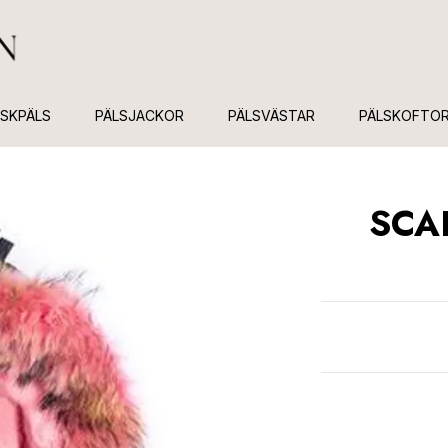
USKPÄLS
PÄLSJACKOR
PÄLSVÄSTAR
PÄLSKOFTO
SCA