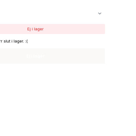
Ej i lager
 slut i lager. :(
Ej i lager