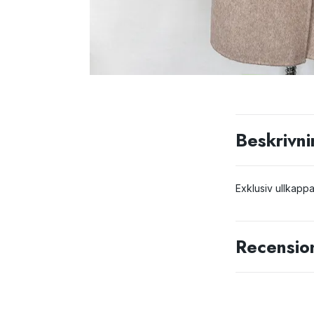
Beskrivni
Exklusiv ullkapp
Recensio