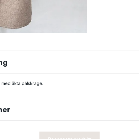
ng
a med äkta pälskrage.
ner