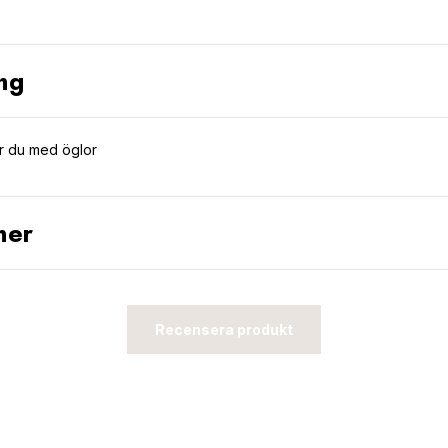
ng
r du med öglor
ner
Recensera produkt