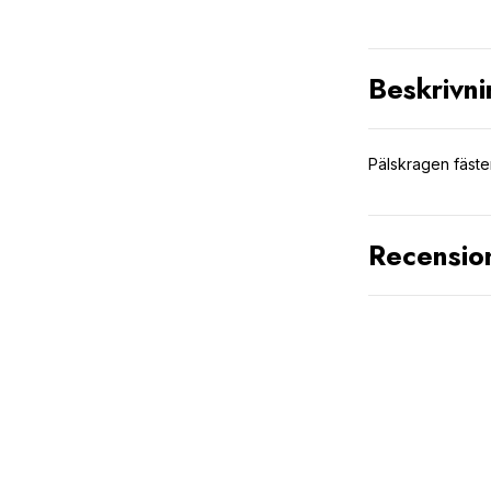
Beskrivni
Pälskragen fäste
Recensio