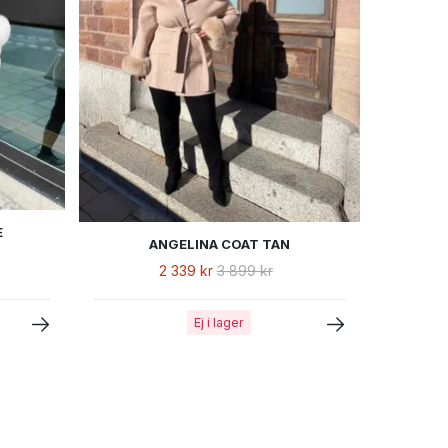
E
ANGELINA COAT TAN
2 339 kr
3 899 kr
Ej i lager