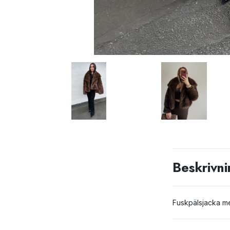
Beskrivni
Fuskpälsjacka me