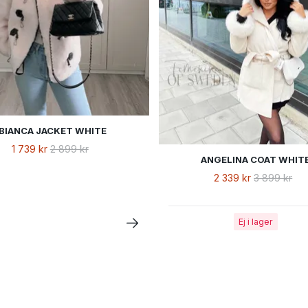
BIANCA JACKET WHITE
1 739 kr
2 899 kr
ANGELINA COAT WHIT
2 339 kr
3 899 kr
Ej i lager