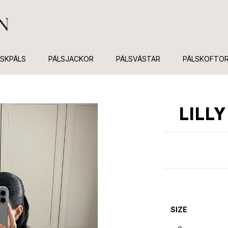
USKPÄLS
PÄLSJACKOR
PÄLSVÄSTAR
PÄLSKOFTO
LILL
SIZE