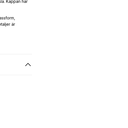
sla. Kappan har
assform,
taljer är