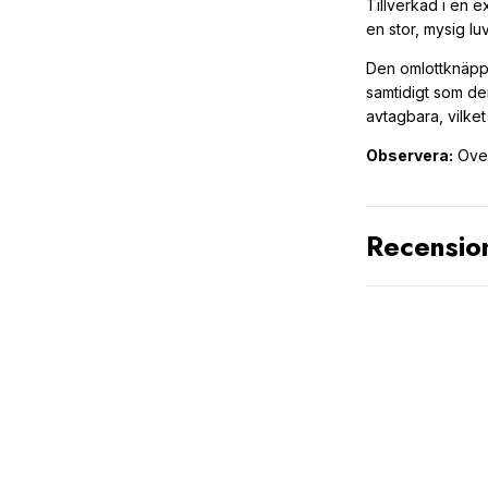
Tillverkad i en 
en stor, mysig l
Den omlottknäpp
samtidigt som de
avtagbara, vilket
Observera:
Over
Recensio