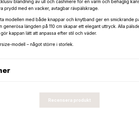
exklusiv blandning av ull och cashmere för en varm och behaglig kän
uva prydd med en vacker, avtagbar rävpälskrage.
ta modellen med både knappar och knytband ger en smickrande p
n generösa längden på 110 cm skapar ett elegant uttryck. Alla pälsde
 gör kappan lätt att anpassa efter stil och väder.
size-modell – något större i storlek.
ner
Recensera produkt