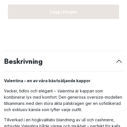
Lägg i korgen
Beskrivning
Valentina – en av våra bästsäljande kappor
Vacker, tidlös och elegant –
Valentina
är kappan som
kombinerar lyx med komfort. Den generösa oversize-modellen
tillsammans med den stora äkta pälskragen ger en sofistikerad
och exklusiv känsla som lyfter varje outfit.
Tillverkad i en högkvalitativ blandning av ull och cashmere,
erbjuder Valentina både värme och mjukhet – perfekt för kalla