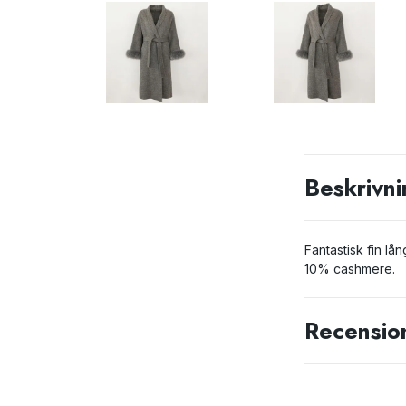
Beskrivni
Fantastisk fin lå
10% cashmere.
Recensio