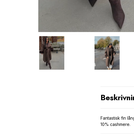
Beskrivni
Fantastisk fin lå
10% cashmere.