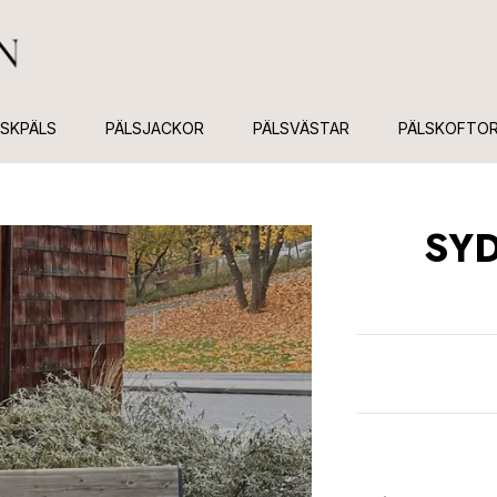
USKPÄLS
PÄLSJACKOR
PÄLSVÄSTAR
PÄLSKOFTO
SY