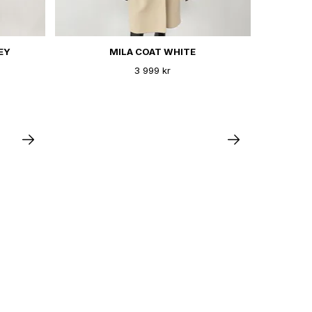
EY
MILA COAT WHITE
3 999 kr