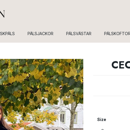
USKPÄLS
PÄLSJACKOR
PÄLSVÄSTAR
PÄLSKOFTO
CEC
Size